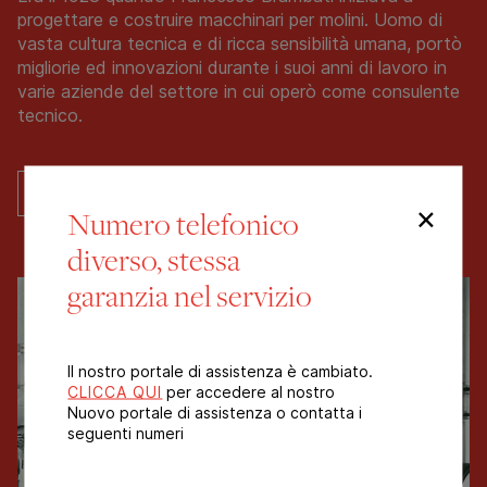
progettare e costruire macchinari per molini. Uomo di
vasta cultura tecnica e di ricca sensibilità umana, portò
migliorie ed innovazioni durante i suoi anni di lavoro in
varie aziende del settore in cui operò come consulente
tecnico.
LEGGI DI PIÙ
×
Numero telefonico
diverso, stessa
garanzia nel servizio
Il nostro portale di assistenza è cambiato.
CLICCA QUI
per accedere al nostro
Nuovo portale di assistenza o contatta i
seguenti numeri