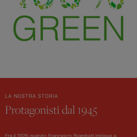
LA NOSTRA STORIA
Protagonisti dal 1945
Era il 1928 quando Francesco Brambati iniziava a